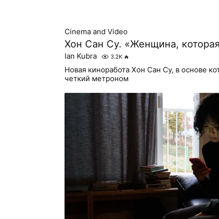
Cinema and Video
Хон Сан Су. «Женщина, котора
Ian Kubra
3.2K
🔥
Новая киноработа Хон Сан Су, в основе к
четкий метроном