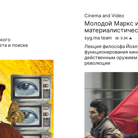
Cinema and Video
Молодой Маркс и
материалистичес
syg.ma team
9.9K
🔥
ского
ета и поиске
Лекция философа Йоэля
функционирования кино
действенным оружием 
революции