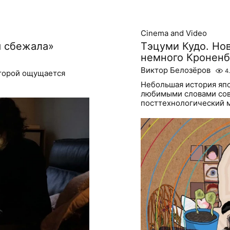
Cinema and Video
я сбежала»
Тэцуми Кудо. Нов
немного Кроненб
Виктор Белозёров
4
оторой ощущается
Небольшая история яп
любимыми словами сов
посттехнологический 