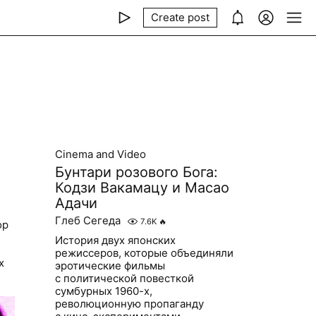
Create post
Cinema and Video
Бунтари розового Бога:
Кодзи Вакамацу и Масао
Адачи
Глеб Сегеда
7.6K
🔥
ор
История двух японских
режиссеров, которые объединяли
х
эротические фильмы
с политической повесткой
сумбурных 1960-х,
революционную пропаганду