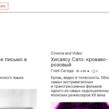
ate
Cinema and Video
е письмо в
Хисаясу Сато: кроваво-
розовый
Глеб Сегеда
4.8K
🔥
2
нского языка
Кровь, видео и телесность. Обз
самых экстравагантных
и трансгрессивных фильмов
одного из самых недооцененны
японских режиссеров XX века