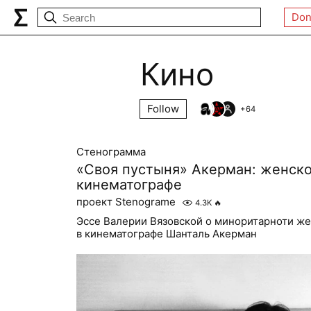
Don
Кино
Follow
+
64
Стенограмма
«Своя пустыня» Акерман: женско
кинематографе
проект Stenograme
4.3K
🔥
Эссе Валерии Вязовской о миноритарноти же
в кинематографе Шанталь Акерман