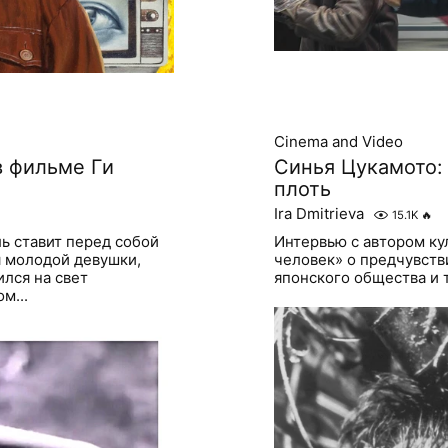
Cinema and Video
в фильме Ги
Синья Цукамото: 
плоть
Ira Dmitrieva
15.1K
🔥
ь ставит перед собой
Интервью с автором к
я молодой девушки,
человек» о предчувств
лся на свет
японского общества и 
м...