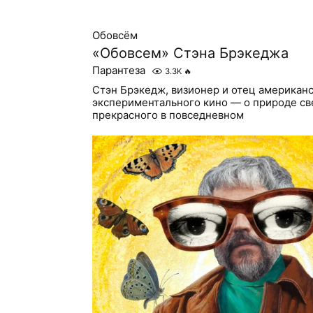
Обовсём
«Обовсем» Стэна Брэкеджа
Парантеза
3.3K
🔥
Стэн Брэкедж, визионер и отец американ
экспериментального кино — о природе св
прекрасного в повседневном