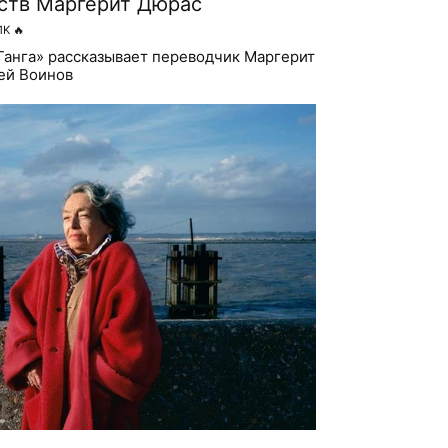
ств Маргерит Дюрас
1K
🔥
Ганга» рассказывает переводчик Маргерит
ей Воинов