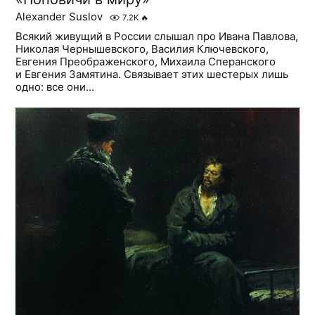
Alexander Suslov
7.2K
🔥
Всякий живущий в России слышал про Ивана Павлова,
Николая Чернышевского, Василия Ключевского,
Евгения Преображенского, Михаила Сперанского
и Евгения Замятина. Связывает этих шестерых лишь
одно: все они...