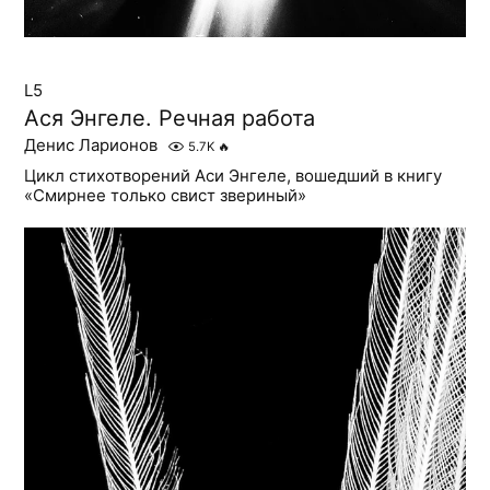
L5
Ася Энгеле. Речная работа
Денис Ларионов
5.7K
🔥
Цикл стихотворений Аси Энгеле, вошедший в книгу
«Смирнее только свист звериный»