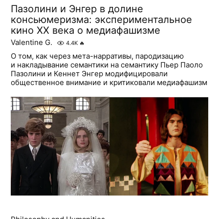
Пазолини и Энгер в долине
консьюмеризма: экспериментальное
кино XX века о медиафашизме
Valentine G.
4.4K
🔥
О том, как через мета-нарративы, пародизацию
и накладывание семантики на семантику Пьер Паоло
Пазолини и Кеннет Энгер модифицировали
общественное внимание и критиковали медиафашизм