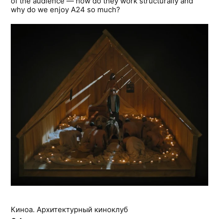
of the audience — how do they work structurally and
why do we enjoy A24 so much?
Киноа. Архитектурный киноклуб