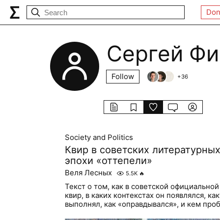
Don
Сергей Фи
Follow
+
36
Society and Politics
Квир в советских литературны
эпохи «оттепели»
Веля Лесных
5.5K
🔥
Текст о том, как в советской официально
квир, в каких контекстах он появлялся, к
выполнял, как «оправдывался», и кем про