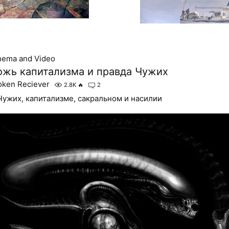
nema and Video
ожь капитализма и правда Чужих
oken Reciever
2.8K
🔥
2
Чужих, капитализме, сакральном и насилии