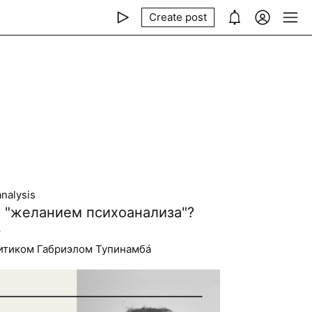
Create post
nalysis
с "желанием психоанализа"?

литиком Габриэлом Тупинамбá