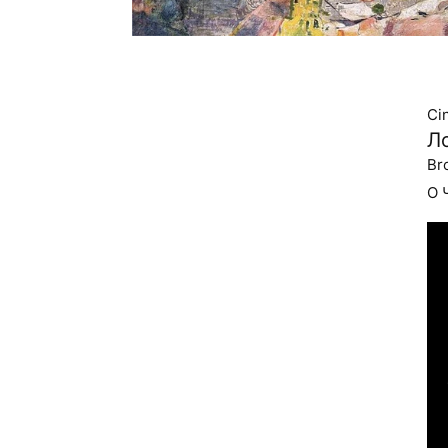
Ci
Л
Br
О 