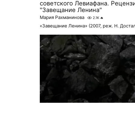
советского Левиафана. Реценз
"Завещание Ленина"
Мария Рахманинова
2.1K
🔥
«Завещание Ленина» (2007, реж. Н. Доста