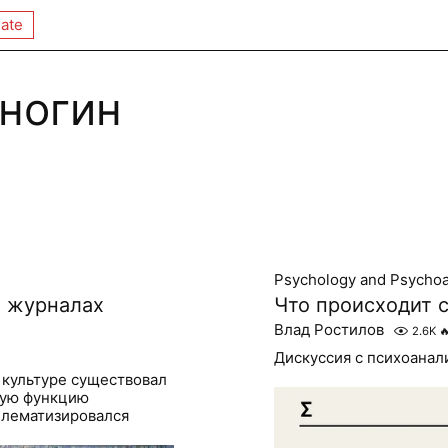
ate
ногин
Psychology and Psychoa
х журналах
Что происходит 
Влад Ростилов
2.6K

Дискуссия с психоана
й культуре существовал
акую функцию
блематизировался