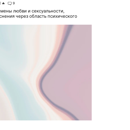
K
🔥
9
мены любви и сексуальности,
яснения через область психического