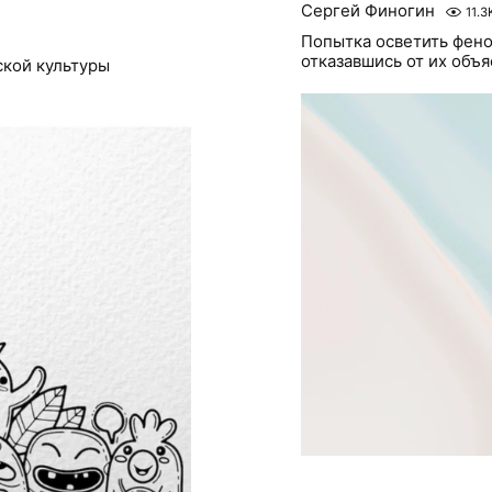
Сергей Финогин
11.3
Попытка осветить фено
отказавшись от их объ
ской культуры