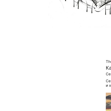
The
К
Се
Се
и 