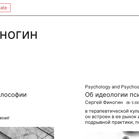
ate
ногин
Psychology and Psychoa
илософии
Об идеологии пс
Сергей Финогин
5.6K
в терапевтической кул
он встроен в ее рынок
книг
подрывной практики, п