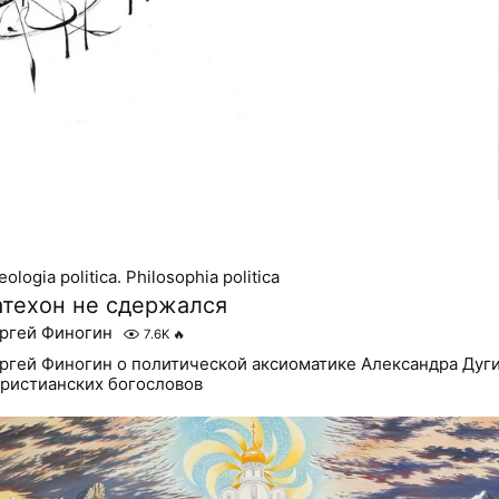
ologia politica. Philosophia politica
атехон не сдержался
ргей Финогин
7.6K
🔥
ргей Финогин о политической аксиоматике Александра Дуг
христианских богословов