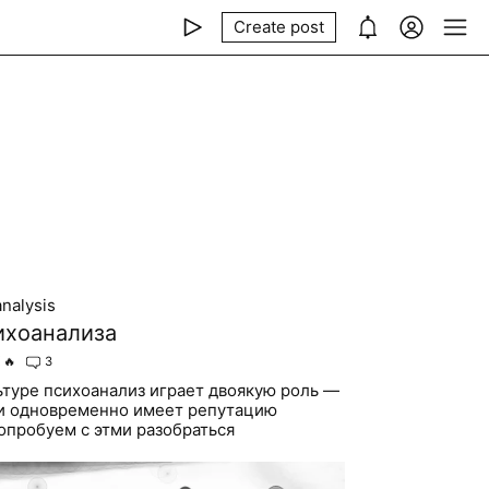
Create post
nalysis
ихоанализа
🔥
3
ьтуре психоанализ играет двоякую роль —
 и одновременно имеет репутацию
опробуем с этми разобраться