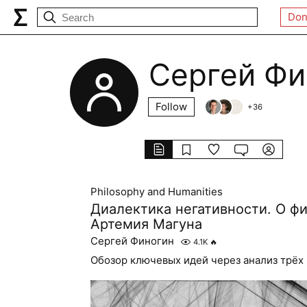
Don
Сергей Фи
Follow
+
36
Philosophy and Humanities
Диалектика негативности. О ф
Артемия Магуна
Сергей Финогин
4.1K
🔥
Обозор ключевых идей через анализ трёх 