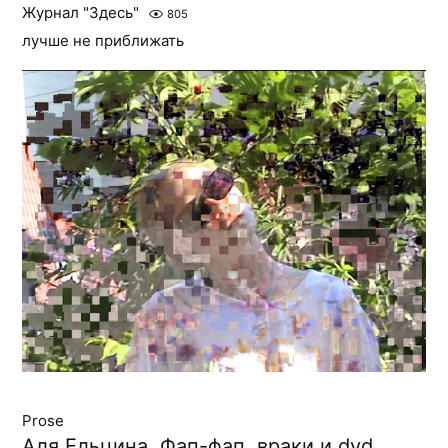
Журнал "Здесь"
805
лучше не приближать
Prose
Аля Ельцина. Фап-фап, враки и dvd.