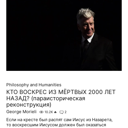
Philosophy and Humanities
КТО ВОСКРЕС ИЗ МЁРТВЫХ 2000 ЛЕТ
НАЗАД? (параисторическая
реконструкция)
George Morieli
10.2K
🔥
2
Если на кресте был распят сам Иисус из Назарета,
то воскресшим Иисусом должен был оказаться