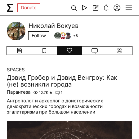
Donate
Николай Вокуев
Follow
+
8
SPACES
Дэвид Грэбер и Дэвид Венгроу: Как
(не) возникли города
Парантеза
10.7K
🔥
1
Антрополог и археолог о доисторических
демократических городах и возможности
эгалитаризма при большом населении