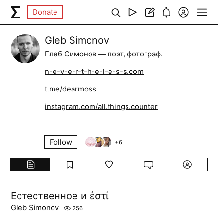
Donate
Gleb Simonov
Глеб Симонов — поэт, фотограф.
n-e-v-e-r-t-h-e-l-e-s-s.com
t.me/dearmoss
instagram.com/all.things.counter
Follow
+
6
Естественное и ἐστί
Gleb Simonov
256