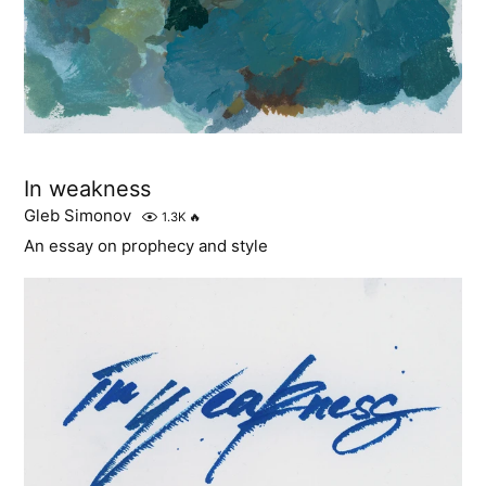
In weakness
Gleb Simonov
1.3K
🔥
An essay on prophecy and style