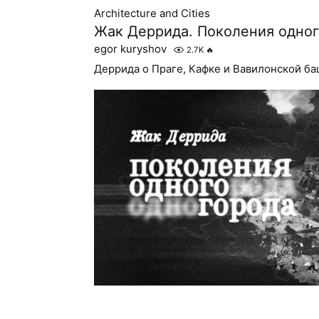
Architecture and Cities
Жак Деррида. Поколения одног
egor kuryshov
2.7K
🔥
Деррида о Праге, Кафке и Вавилонской б