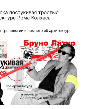
егка постукивая тростью
тектуре Рема Колхаса
антропологии и немного об архитектуре