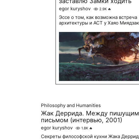
заставлю Замки ходить
egor kuryshov
2.9K
🔥
Эссе о том, как возможна встреча
архитектуры и АСТ у Хаяо Миядза
Philosophy and Humanities
Жак Деррида. Между пишущим
письмом (интервью, 2001)
egor kuryshov
1.8K
🔥
Секреты философской кухни Жака Деррид