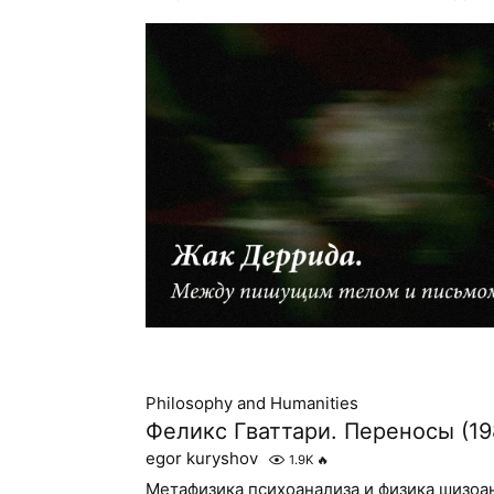
Philosophy and Humanities
Феликс Гваттари. Переносы (19
egor kuryshov
1.9K
🔥
Метафизика психоанализа и физика шизоа