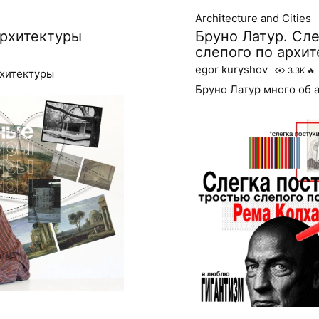
Architecture and Cities
рхитектуры
Бруно Латур. Сл
слепого по архи
egor kuryshov
3.3K
🔥
рхитектуры
Бруно Латур много об 