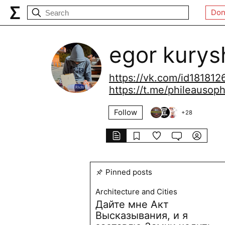
Don
egor kurys
https://vk.com/id181812
https://t.me/phileausoph
Follow
+
28
Pinned posts
Architecture and Cities
Дайте мне Акт
Высказывания, и я