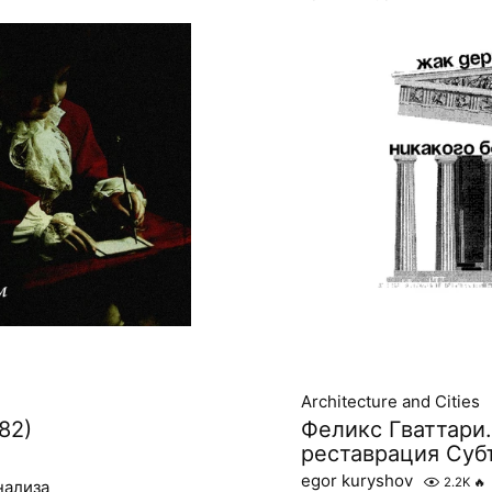
Architecture and Cities
82)
Феликс Гваттари
реставрация Субъ
egor kuryshov
2.2K
🔥
нализа