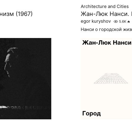
Architecture and Cities
низм (1967)
Жан-Люк Нанси. 
egor kuryshov
5.6K
🔥
Нанси о городской жиз