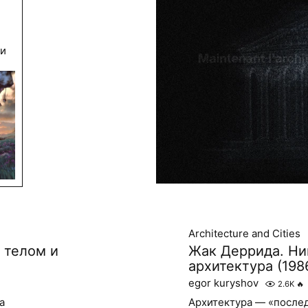
ки
Architecture and Cities
 телом и
Жак Деррида. Ни
архитектура (198
egor kuryshov
2.6K
🔥
а
Архитектура — «после