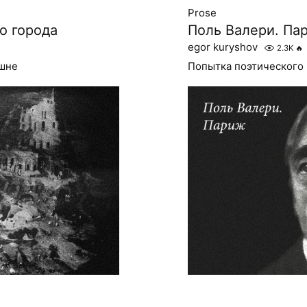
Prose
о города
Поль Валери. Пар
egor kuryshov
2.3K
🔥
ашне
Попытка поэтического