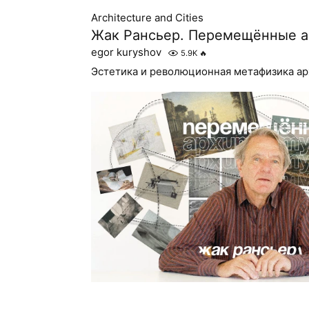
Architecture and Cities
Жак Рансьер. Перемещённые а
egor kuryshov
5.9K
🔥
Эстетика и революционная метафизика а