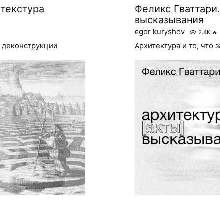
/текстура
Феликс Гваттари
высказывания
egor kuryshov
2.4K
🔥
и деконструкции
Архитектура и то, что з