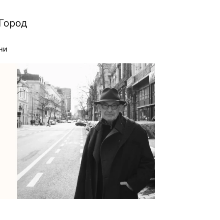
Город
ни