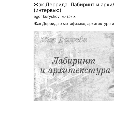
Жак Деррида. Лабиринт и архи
(интервью)
egor kuryshov
1.9K
🔥
Жак Деррида о метафизике, архитектуре 