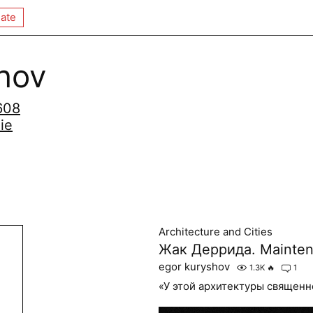
ate
hov
608
ie
Architecture and Cities
Жак Деррида. Maintenan
egor kuryshov
1.3K
🔥
1
«У этой архитектуры священн