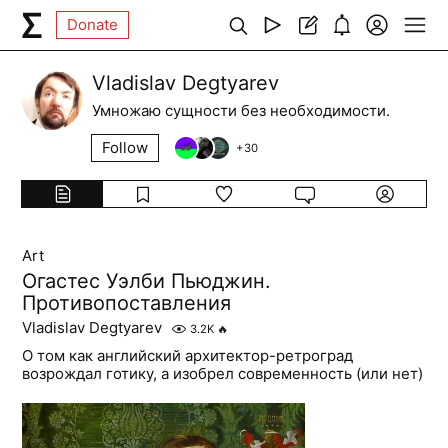
Donate
Vladislav Degtyarev
Умножаю сущности без необходимости.
Follow
+
30
Art
Огастес Уэлби Пьюджин.
Противопоставления
Vladislav Degtyarev
3.2K
🔥
О том как английский архитектор-ретроград
возрождал готику, а изобрел современность (или нет)