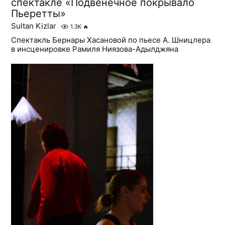
спектакле «Подвенечное покрывало
Пьеретты»
Sultan Kizlar
1.3K
🔥
Спектакль Бернары Хасановой по пьесе А. Шницлера
в инсценировке Рамиля Ниязова-Адылджяна