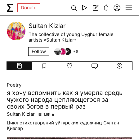
Donate
Sultan Kizlar
The collective of young Uyghur female
artists «Sultan Kizlar»
Follow
+
6
Poetry
я хочу вспомнить как я умерла средь
чужого народа цепляющегося за
своих богов в первый раз
Sultan Kizlar
1.9K
🔥
Цикл стихотворений уйгурских художниц Султан
Қизлар