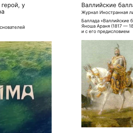
герой, у
Валлийские бал
ра
Журнал Иностранная л
Баллада «Валлийские 
Яноша Араня (1817 — 1
основателей
и с его предисловием