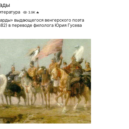
лады
итература
3.9K
🔥
барды» выдающегося венгерского поэта
882) в переводе филолога Юрия Гусева