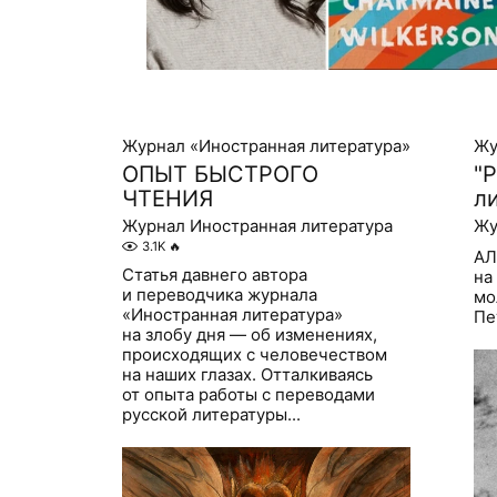
Журнал «Иностранная литература»
Жу
ОПЫТ БЫСТРОГО
"
ЧТЕНИЯ
л
Журнал Иностранная литература
Жу
3.1K
🔥
АЛ
Статья давнего автора
на
и переводчика журнала
мо
«Иностранная литература»
Пе
на злобу дня — об изменениях,
происходящих с человечеством
на наших глазах. Отталкиваясь
от опыта работы с переводами
русской литературы...