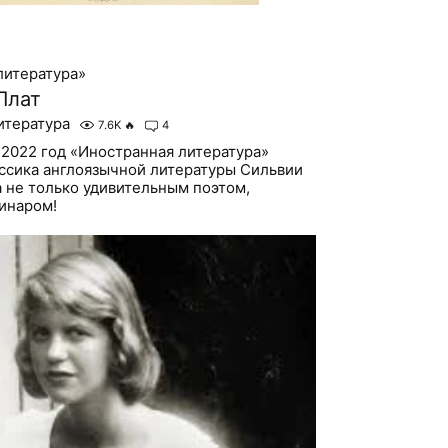
литература»
Плат
итература
7.6K
🔥
4
 2022 год «Иностранная литература»
ссика англоязычной литературы Сильвии
а не только удивительным поэтом,
инаром!