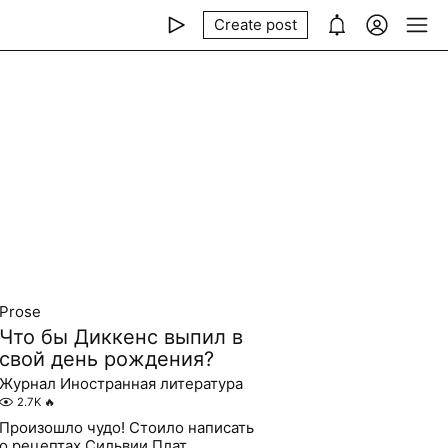
Create post
Prose
Что бы Диккенс выпил в
свой день рождения?
Журнал Иностранная литература
2.7K
🔥
Произошло чудо! Стоило написать
о рецептах Сильвии Плат,