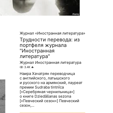
Журнал «Иностранная литература»
Трудности перевода: из
портфеля журнала
"Иностранная
литература"
Журнал Иностранная литература
3.4K
🔥
Наира Хачатрян переводчица
с английского, латышского
и русского на армянский, лауреат
премии Sudraba tintnīca
[«Серебряная чернильница»]
о книге Dziedāšanas sezona
[«Певческий сезон»] Певческий
сезон,...