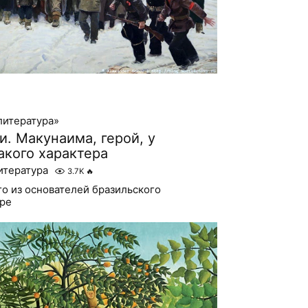
литература»
. Макунаима, герой, у
акого характера
итература
3.7K
🔥
о из основателей бразильского
уре