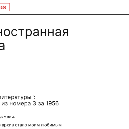
ate
ностранная
а
литературы":
из номера 3 за 1956
2.8K
🔥
в архив стало моим любимым