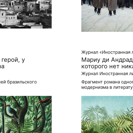
Журнал «Иностранная 
герой, у
Мариу ди Андради
ра
которого нет ник
Журнал Иностранная л
ей бразильского
Фрагмент романа одног
модернизма в литерат