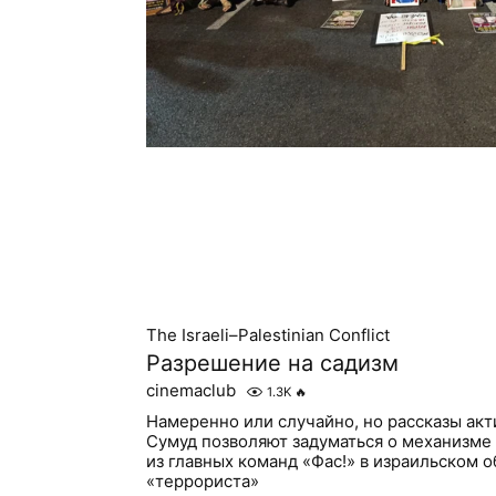
The Israeli–Palestinian Conflict
Разрешение на садизм
cinemaclub
1.3K
🔥
Намеренно или случайно, но рассказы ак
Сумуд позволяют задуматься о механизме
из главных команд «Фас!» в израильском 
«террориста»