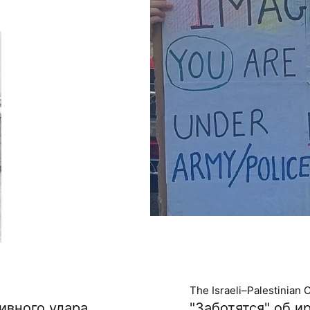
The Israeli–Palestinian C
ивного удара,
"Заботятся" об 