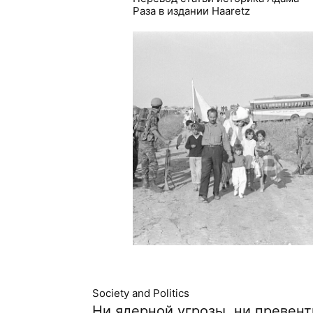
Раза в издании Haaretz
Society and Politics
Ни ядерной угрозы, ни превент