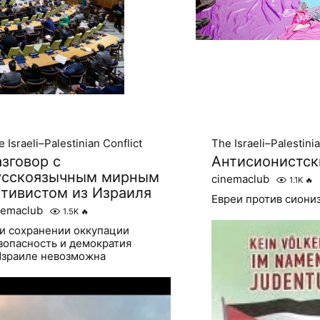
 Israeli–Palestinian Conflict
The Israeli–Palestinia
азговор с
Антисионистск
усскоязычным мирным
cinemaclub
1.1K
🔥
ктивистом из Израиля
Евреи против сиони
nemaclub
1.5K
🔥
и сохранении оккупации
зопасность и демократия
Израиле невозможна