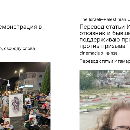
The Israeli–Palestinian C
демонстрация в
Перевод статьи 
отказник и бывши
поддерживаю про
против призыва"
, свободу слова
cinemaclub
928
Перевод статьи Итамар