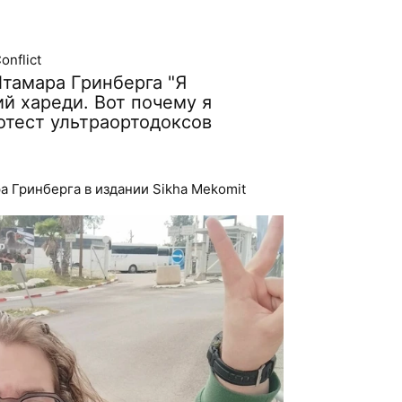
onflict
Итамара Гринберга "Я
й хареди. Вот почему я
тест ультраортодоксов
а Гринберга в издании Sikha Mekomit