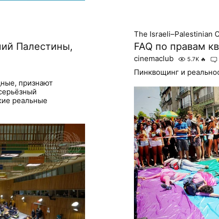
The Israeli–Palestinian C
ний Палестины,
FAQ по правам к
cinemaclub
5.7K
🔥
Пинквощинг и реально
дные, признают
 серьёзный
акие реальные