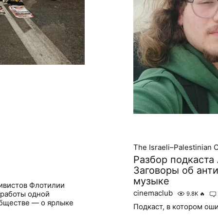
The Israeli–Palestinian C
Разбор подкаста
Заговоры об ант
музыке
тивистов Флотилии
cinemaclub
 работы одной
9.8K
🔥
обществе — о ярлыке
Подкаст, в котором ош