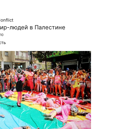
onflict
вир-людей в Палестине
10
сть