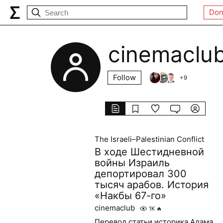
Don
cinemaclu
Follow
+
9
The Israeli–Palestinian Conflict
В ходе Шестидневной
войны Израиль
депортировал 300
тысяч арабов. История
«Накбы 67-го»
cinemaclub
1K
🔥
Перевод статьи историка Адама