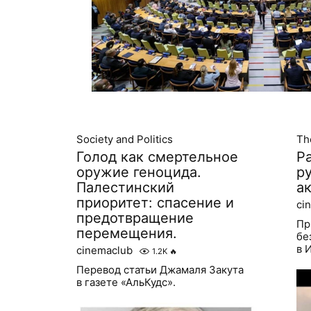
Society and Politics
The
Голод как смертельное
Р
оружие геноцида.
р
Палестинский
а
приоритет: спасение и
ci
предотвращение
Пр
перемещения.
бе
в 
cinemaclub
1.2K
🔥
Перевод статьи Джамаля Закута
в газете «АльКудс».