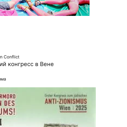
n Conflict
ий конгресс в Вене
зма