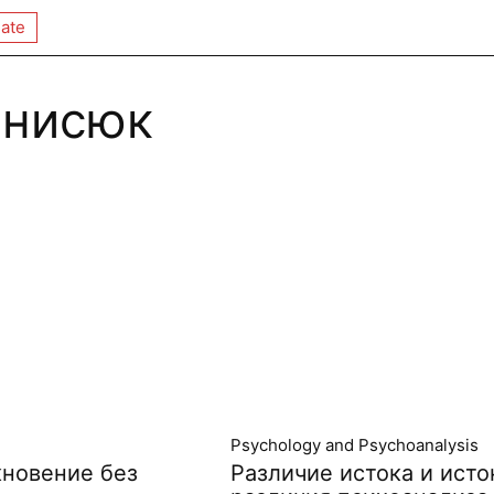
ate
енисюк
Psychology and Psychoanalysis
кновение без
Различие истока и исто