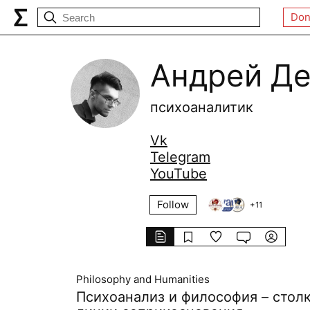
Don
Андрей Д
психоаналитик
Vk
Telegram
YouTube
Follow
+
11
Philosophy and Humanities
Психоанализ и философия – стол