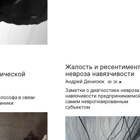
Жалость и ресентимен
невроза навязчивости
ической
Андрей Денисюк
3K
🔥
Заметки о диагностике невроза
навязчивости предпринимаемо
лософа в связи
самим невротизированным
линики
субъектом