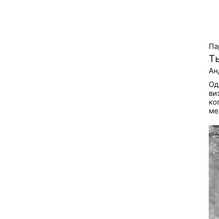
Па
Ты
Ан
Од
ви
ко
ме