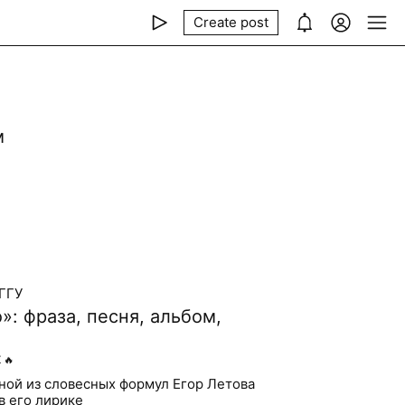
Create post
м
е
РГГУ
»: фраза, песня, альбом,
K
🔥
ной из словесных формул Егор Летова
в его лирике