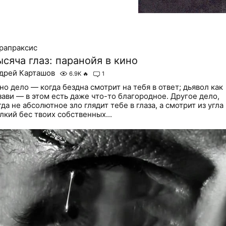
рапраксис
сяча глаз: паранойя в кино
дрей Карташов
6.9K
🔥
1
но дело — когда бездна смотрит на тебя в ответ; дьявол как
зави — в этом есть даже что-то благородное. Другое дело,
гда не абсолютное зло глядит тебе в глаза, а смотрит из угла
лкий бес твоих собственных...