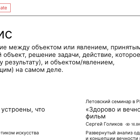
ate
ис
ие между объектом или явлением, приняты
 объект, решение задачи, действие, которо
 результату), и объектом/явлением,
им) на самом деле.
Летовский семинар в 
 устроены, что
«Здорово и вечно
фильм
Сергей Голиков
16.8
тиком искусства
Развернутый анализ од
и концепции вечности 