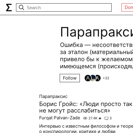
Don
Парапракс
Ошибка — несоответств
за эталон (материальный
привело бы к желаемому
имеющемся (происходящ
Follow
+
22
Парапраксис
Борис Гройс: «Люди просто так
не могут расслабиться»
Furqat Palvan-Zade
27.4K
🔥
3
Интервью с известным философом и теоре
о конспирологии, критике и любви