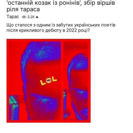
'останній козак із ронінів', збір віршів
ріля тараса
Тарас
3.2K
🔥
Що сталося з одним із забутих українських поетів
після крикливого дебюту в 2022 році?