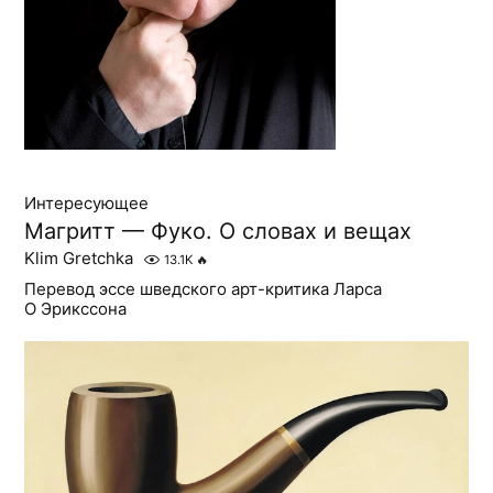
Интересующее
Магритт — Фуко. О словах и вещах
Klim Gretchka
13.1K
🔥
Перевод эссе шведского арт-критика Ларса
О Эрикссона