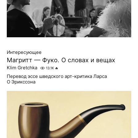
Интересующее
Магритт — Фуко. О словах и вещах
Klim Gretchka
13.1K
🔥
Перевод эссе шведского арт-критика Ларса
О Эрикссона