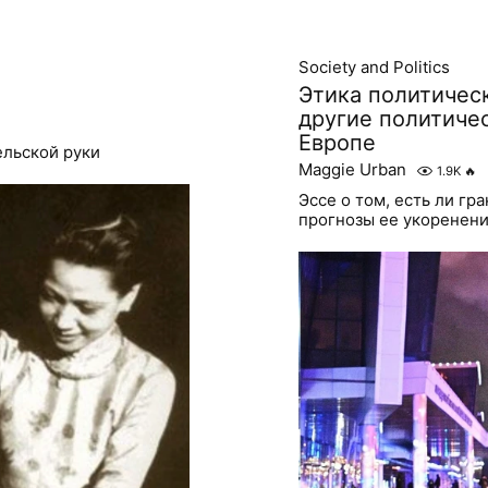
Society and Politics
Этика политическ
другие политичес
Европе
ельской руки
Maggie Urban
1.9K
🔥
Эссе о том, есть ли гр
прогнозы ее укоренени