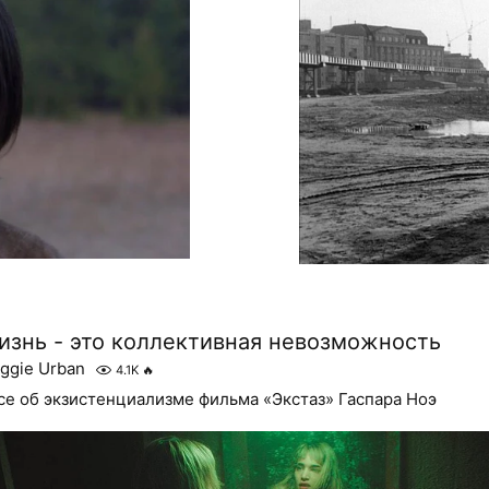
изнь - это коллективная невозможность
ggie Urban
4.1K
🔥
се об экзистенциализме фильма «Экстаз» Гаспара Ноэ