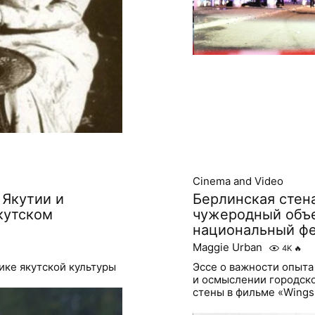
Cinema and Video
 Якутии и
Берлинская стен
кутском
чужеродный объе
национальный ф
Maggie Urban
4K
🔥
ике якутской культуры
Эссе о важности опыта
и осмыслении городск
стены в фильме «Wings 