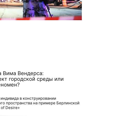
а Вима Вендерса:
кт городской среды или
еномен?
 индивида в конструировании
ого пространства на примере Берлинской
of Desire»