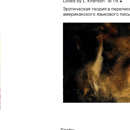
Loved by L. Kheresh
1.1K
🔥
Эротическая теория в перепи
американского языкового пис
Poetry