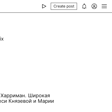
Create post
іх
 Харриман. Широкая
еси Князевой и Марии