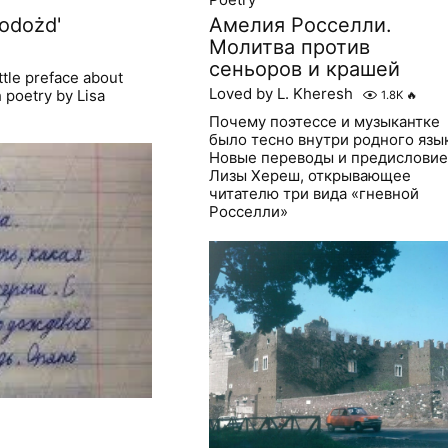
odożd'
Амелия Росселли.
Молитва против
сеньоров и крашей
ttle preface about
Loved by L. Kheresh
 poetry by Lisa
1.8K
🔥
Почему поэтессе и музыкантке
было тесно внутри родного язы
Новые переводы и предисловие
Лизы Хереш, открывающее
читателю три вида «гневной
Росселли»