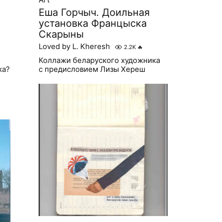
Еша Горчыч. Доильная
установка Францыска
Скарыны
Loved by L. Kheresh
2.2K
🔥
Коллажи беларуского художника
ка?
с предисловием Лизы Хереш