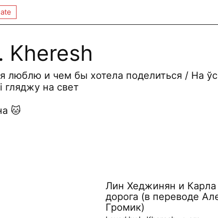
ate
. Kheresh
 я люблю и чем бы хотела поделиться / На ўс
 і гляджу на свет
а 🐱
Лин Хеджинян и Карла
дорога (в переводе Ал
Громик)