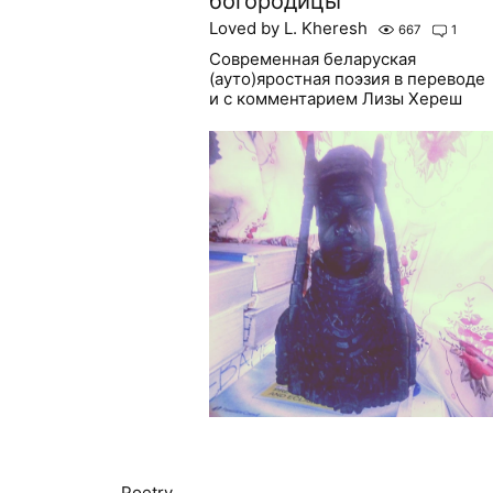
богородицы
Loved by L. Kheresh
667
1
Современная беларуская
(ауто)яростная поэзия в переводе
и с комментарием Лизы Хереш
Poetry