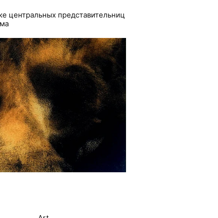
ске центральных представительниц
ьма
Art