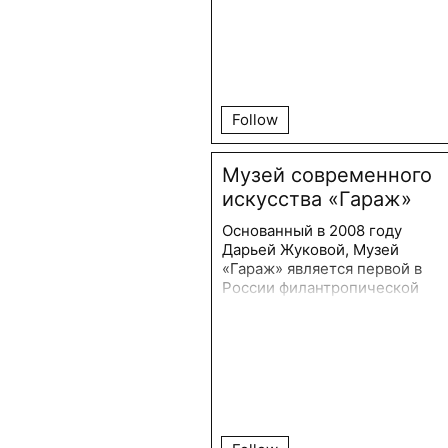
детской психологии и
самосовершенствовании
человека.
Follow
Музей современного
искусства «Гараж»
Основанный в 2008 году
Дарьей Жуковой, Музей
«Гараж» является первой в
России филантропической
организацией, направленной
на развитие современного
искусства и культуры.
Обширная программа
выставочной,
образовательной, научной и
издательской деятельности,
проводимая «Гаражом»,