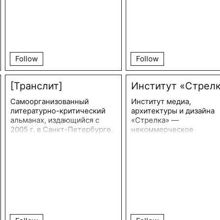
Follow
Follow
[Транслит]
Институт «Стрел
Самоорганизованный
Институт медиа,
литературно-критический
архитектуры и дизайна
альманах, издающийся с
«Стрелка» —
2005 г. в Санкт-Петербурге.
некоммерческое
Публикуя стихи, критику,
образовательное
теорию и графику, редсовет
учреждение, основанно
альманаха стремится
2009 году для изменени
тематизировать различные
ландшафта российских
поля противостояния в
городов. Главной темой
современном литературном
«Стрелки» всегда остае
процессе.
город и городское разв