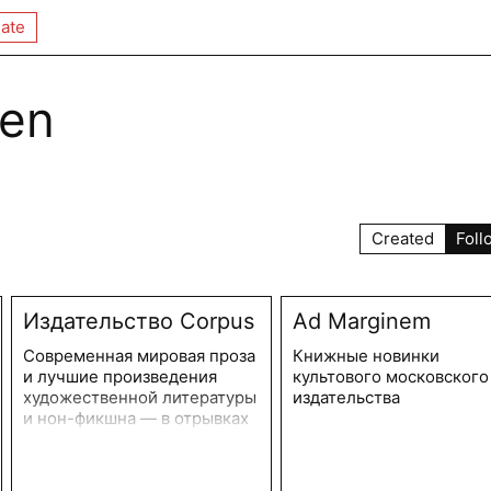
ate
en
Created
Foll
Издательство Corpus
Ad Marginem
Современная мировая проза
Книжные новинки
и лучшие произведения
культового московского
художественной литературы
издательства
и нон-фикшна — в отрывках
за несколько недель до
поступления в продажу.