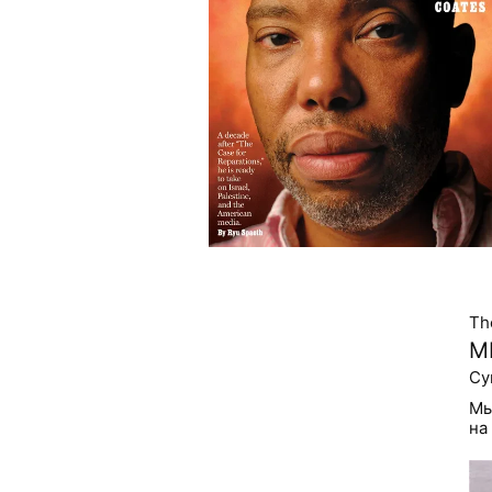
The
М
Мы
на