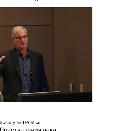
Society and Politics
Преступления века