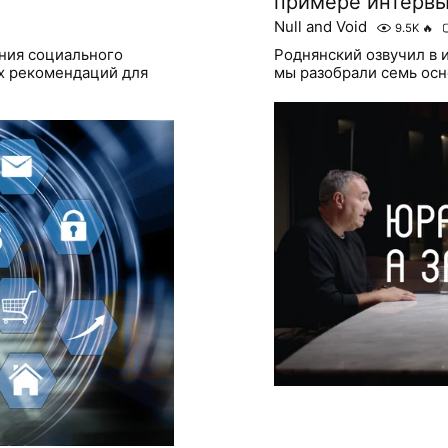
примере интервь
Null and Void
9.5K
🔥
ния социального
Роднянский озвучил в 
х рекомендаций для
мы разобрали семь ос