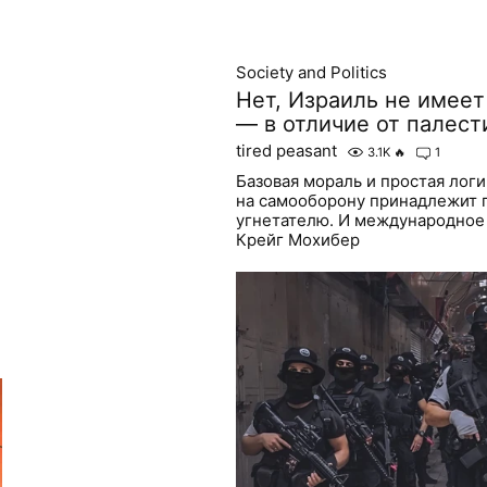
Society and Politics
Нет, Израиль не имеет
— в отличие от палест
tired peasant
3.1K
🔥
1
Базовая мораль и простая логи
на самооборону принадлежит п
угнетателю. И международное 
Крейг Мохибер