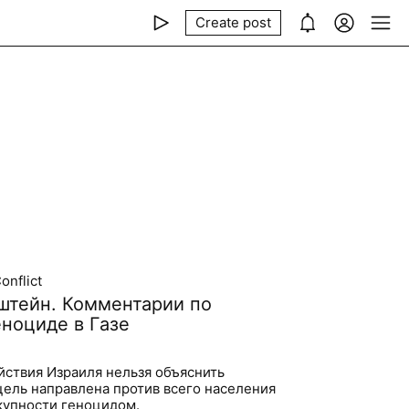
Create post
onflict
тейн. Комментарии по
еноциде в Газе
ействия Израиля нельзя объяснить
ель направлена против всего населения
окупности геноцидом.