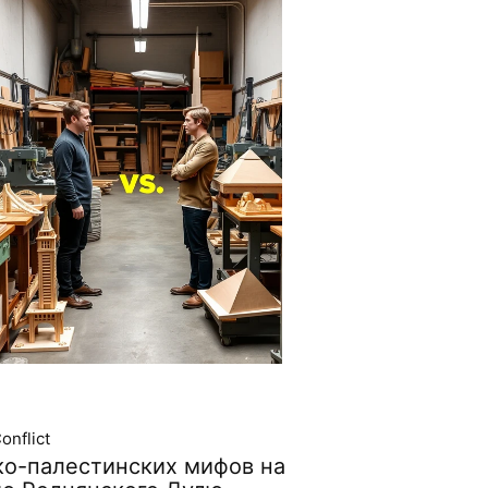
onflict
ко-палестинских мифов на