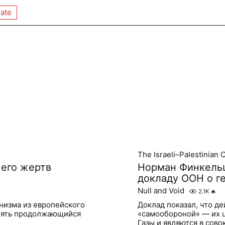
ate
The Israeli–Palestinian C
 его жертв
Норман Финкельш
докладу ООН о г
Null and Void
2.1K
🔥
низма из европейского
Доклад показал, что д
нять продолжающийся
«самообороной» — их ц
Газы и являются в сов