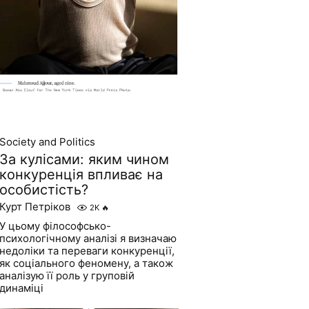
Society and Politics
За кулісами: яким чином
конкуренція впливає на
особистість?
Курт Петріков
2K
🔥
У цьому філософсько-
психологічному аналізі я визначаю
недоліки та переваги конкуренції,
як соціального феномену, а також
аналізую її роль у груповій
динаміці