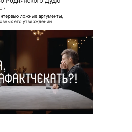
ю Роднянского Дудю
7
интервью ложные аргументы,
новных его утверждений