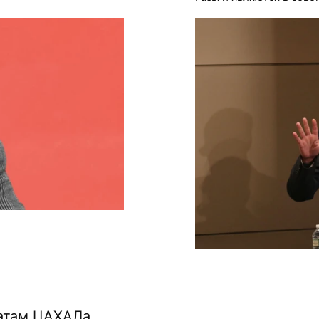
датам ЦАХАЛа