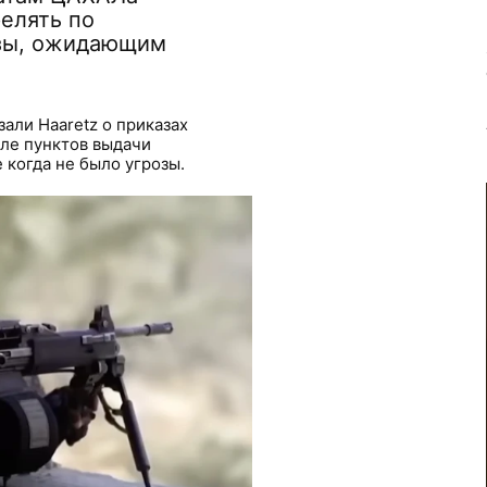
елять по
зы, ожидающим
али Haaretz о приказах
зле пунктов выдачи
 когда не было угрозы.