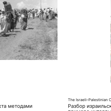
The Israeli–Palestinian C
кта методами
Разбор израильс