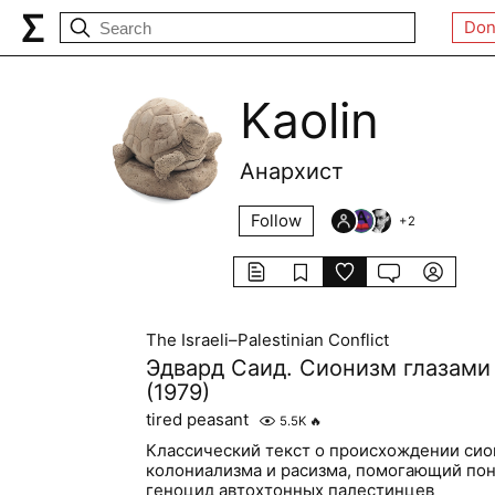
Don
Kaolin
Анархист
Follow
+
2
The Israeli–Palestinian Conflict
Эдвард Саид. Сионизм глазами
(1979)
tired peasant
5.5K
🔥
Классический текст о происхождении сио
колониализма и расизма, помогающий по
геноцид автохтонных палестинцев