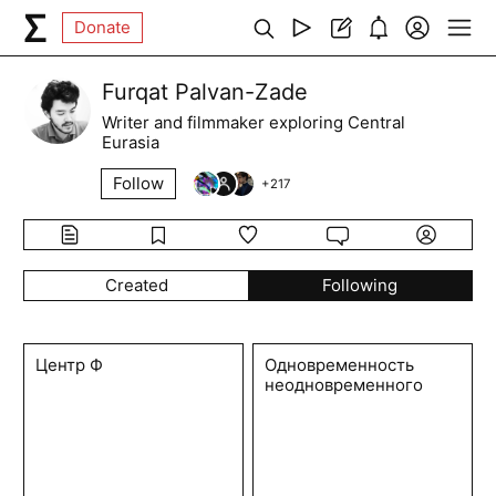
Donate
Furqat Palvan-Zade
Writer and filmmaker exploring Central
Eurasia
Follow
+
217
Created
Following
Центр Ф
Одновременность
неодновременного