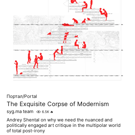
Портал/Portal
The Exquisite Corpse of Modernism
syg.ma team
6.5K
🔥
Andrey Shental on why we need the nuanced and
politically engaged art critique in the multipolar world
of total post-irony