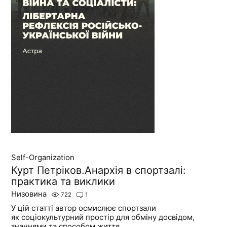
Self-Organization
Курт Петріков.Анархія в спортзалі:
практика та виклики
Низовина
722
1
У цій статті автор осмислює спортзали
як соціокультурний простір для обміну досвідом,
знаннями та способом життя