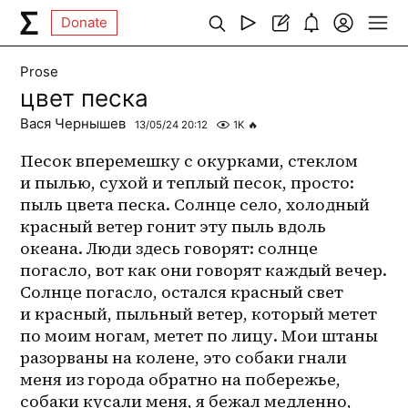
Donate
Prose
цвет песка
Вася Чернышев
13/05/24 20:12
1K
🔥
Песок вперемешку с окурками, стеклом 
и пылью, сухой и теплый песок, просто: 
пыль цвета песка. Солнце село, холодный 
красный ветер гонит эту пыль вдоль 
океана. Люди здесь говорят: солнце 
погасло, вот как они говорят каждый вечер. 
Солнце погасло, остался красный свет 
и красный, пыльный ветер, который метет 
по моим ногам, метет по лицу. Мои штаны 
разорваны на колене, это собаки гнали 
меня из города обратно на побережье, 
собаки кусали меня, я бежал медленно, 