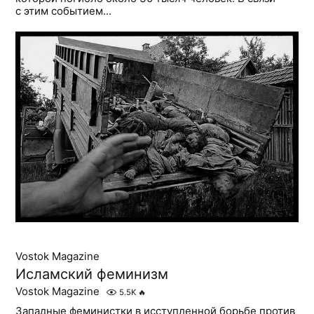
с этим событием...
Vostok Magazine
Исламский феминизм
Vostok Magazine
5.5K
🔥
Западные феминистки в исступленной борьбе против