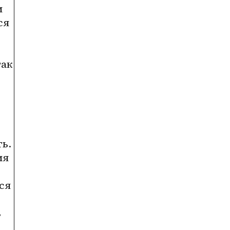
 
я 
ак 
ь. 
я 
я 
 