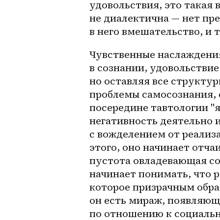
удовольствия, это такая в
не диалектична — нет пре
в него вмешательство, и 
Чувственные наслаждения
в сознании, удовольствие 
но оставляя все структур
проблемы самосознания, 
посередине тавтологии "я
негативность деятельно и
с вожделением от реализа
этого, оно начинает отчаи
пустота овладевающая соз
начинает понимать, что р
которое призрачным обра
он есть мираж, появляющ
по отношению к социальн