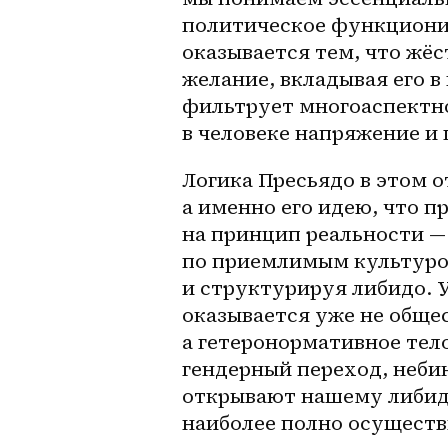
политическое функционир
оказывается тем, что жёс
желание, вкладывая его в
фильтрует многоаспектно
в человеке напряжение и г
Логика Пресьядо в этом о
а именно его идею, что п
на принцип реальности —
по приемлимым культуро
и структурируя либидо. У
оказывается уже не общест
а гетеронормативное тело,
гендерный переход, неби
открывают нашему либидо
наиболее полно осуществ