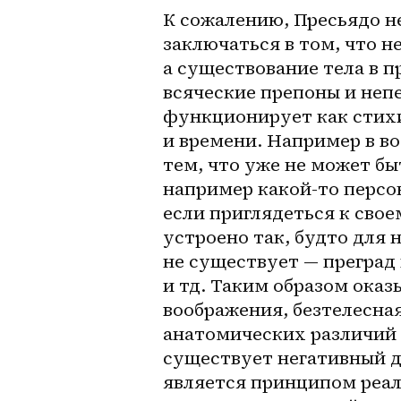
К сожалению, Пресьядо не
заключаться в том, что н
а существование тела в п
всяческие препоны и неп
функционирует как стих
и времени. Например в в
тем, что уже не может б
например какой-то персон
если приглядеться к свое
устроено так, будто для н
не существует — преград 
и тд. Таким образом оказ
воображения, безтелесная 
анатомических различий 
существует негативный д
является принципом реаль