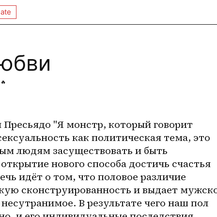
ate
юбви
🔥
Пресьядо "Я монстр, который говорит 
сексуальность как политическая тема, это 
рым людям засуществовать и быть 
открытие нового способа достичь счастья 
чь идёт о том, что половое различие 
кую сконструированность и выдает мужско
 несутранимое. В результате чего наш пол 
о, и его индивидуальные последствия, 