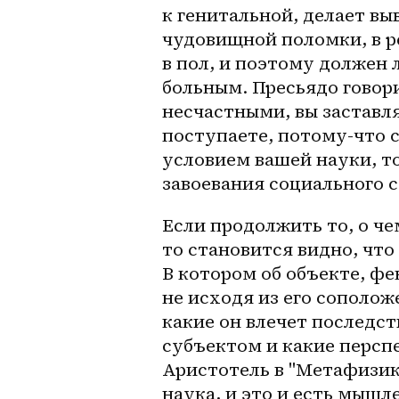
к генитальной, делает вы
чудовищной поломки, в ре
в пол, и поэтому должен л
больным. Пресьядо говори
несчастными, вы заставля
поступаете, потому-что 
условием вашей науки, то
завоевания социального с
Если продолжить то, о че
то становится видно, что
В котором об объекте, фе
не исходя из его сополож
какие он влечет последст
субъектом и какие перспек
Аристотель в ''Метафизике
наука, и это и есть мышл