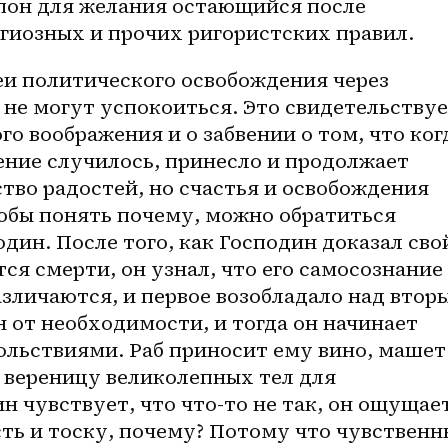
он для желания остающийся после 
игиозных и прочих ригористских правил.
деи политического освобождения через 
 не могут успокоиться. Это свидетельствуе
го воображения и о забвении о том, что ког
ние случилось, принесло и продолжает 
во радостей, но счастья и освобождения 
тобы понять почему, можно обратиться 
дин. После того, как Господин доказал свой
тся смерти, он узнал, что его самосознание 
азличаются, и первое возобладало над вторы
 от необходимости, и тогда он начинает 
льствиями. Раб приносит ему вино, машет 
 вереницу великолепных тел для 
н чувствует, что что-то не так, он ощущает
ть и тоску, почему? Потому что чувственны