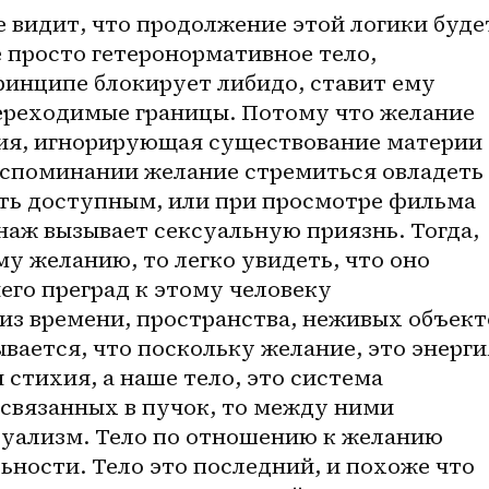
 видит, что продолжение этой логики будет
е просто гетеронормативное тело, 
ринципе блокирует либидо, ставит ему 
ереходимые границы. Потому что желание 
ия, игнорирующая существование материи 
оспоминании желание стремиться овладеть 
ыть доступным, или при просмотре фильма 
аж вызывает сексуальную приязнь. Тогда, 
му желанию, то легко увидеть, что оно 
его преград к этому человеку 
из времени, пространства, неживых объекто
ывается, что поскольку желание, это энергия
стихия, а наше тело, это система 
связанных в пучок, то между ними 
уализм. Тело по отношению к желанию 
ности. Тело это последний, и похоже что 