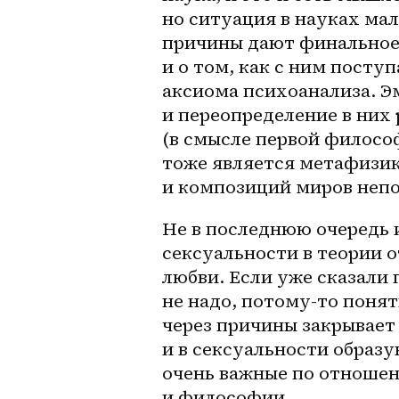
но ситуация в науках мал
причины дают финальное 
и о том, как с ним поступ
аксиома психоанализа. Э
и переопределение в них 
(в смысле первой философ
тоже является метафизико
и композиций миров непо
Не в последнюю очередь и
сексуальности в теории о
любви. Если уже сказали 
не надо, потому-то понят
через причины закрывает 
и в сексуальности образ
очень важные по отношен
и философии.