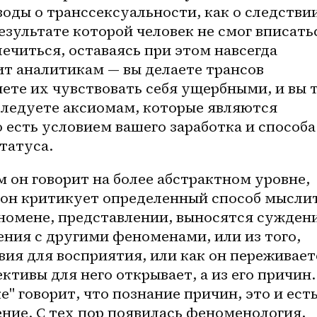
воды о транссексуальности, как о следствии
зультате которой человек не смог вписатьс
ечиться, оставаясь при этом навсегда 
т аналитикам — вы делаете трансов 
ете их чувствовать себя ущербными, и вы т
следуете аксиомам, которые являются 
 есть условием вашего заработка и способа 
татуса. 
м он говорит на более абстрактном уровне, 
 он критикует определенный способ мыслит
номене, представлении, выносятся суждени
ения с другими феноменами, или из того, 
вия для восприятия, или как он переживаетс
тивы для него открывает, а из его причин. 
'' говорит, что познание причин, это и есть
ение. С тех пор появилась феноменология, 