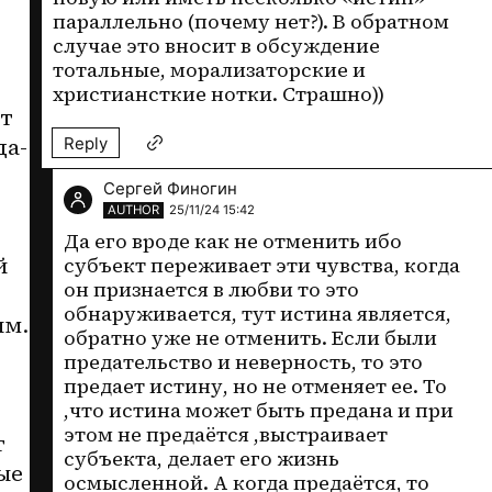
параллельно (почему нет?). В обратном 
случае это вносит в обсуждение 
тотальные, морализаторские и 
христиансткие нотки. Страшно))
т 
да-
Reply
Сергей Финогин
AUTHOR
25/11/24 15:42
Да его вроде как не отменить ибо 
 
субъект переживает эти чувства, когда 
он признается в любви то это 
обнаруживается, тут истина является, 
м. 
обратно уже не отменить. Если были 
предательство и неверность, то это 
предает истину, но не отменяет ее. То 
,что истина может быть предана и при 
этом не предаётся ,выстраивает 
 
субъекта, делает его жизнь 
е 
осмысленной. А когда предаётся, то 