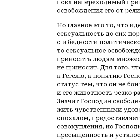
пока непереходимый преп
освобождения его от рел
Но главное это то, что и
сексуальность до сих пор
о и бедности политическо
то сексуальное освобожде
приносить людям множест
не приносит. Для того, ч
к Гегелю, к понятию Госпо
статус тем, что он не бои
и его животность резко р
Значит Господин свободен
жить чувственными удово
опохалом, предоставляет
совокупления, но Господи
пресыщенность и усталос