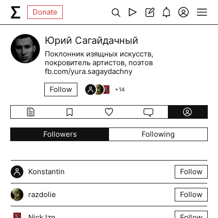
Donate
Юрий Сагайдачный
Поклонник изящных искусств,
покровитель артистов, поэтов
fb.com/yura.sagaydachny
Follow
+
14
Followers
Following
Konstantin
Follow
razdolie
Follow
Nick Izn
Follow