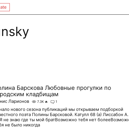
ate
unsky
олина Барскова Любовные прогулки по
ородским кладбищам
нис Ларионов
7.3K
🔥
1
чало нового сезона публикаций мы открываем подборкой
вестного поэта Полины Барсковой. Катулл 68 (a) Лиссабон А.
 Я не знаю где ты мой братВозможно тебя нет болееВозмож
бя не было никогда