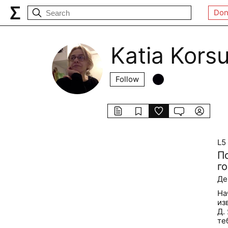
Don
Katia Kors
Follow
L5
П
г
Де
На
из
Д.
те