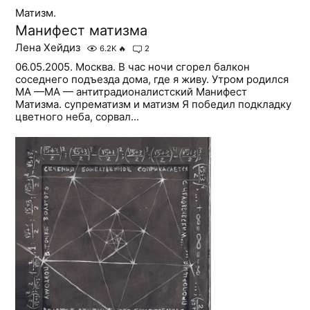
Матизм.
Манифест матизма
Лена Хейдиз
6.2K
🔥
2
06.05.2005. Москва. В час ночи сгорел балкон
соседнего подъезда дома, где я живу. Утром родился
МА —МА — антитрадионалистский Манифест
Матизма. супрематизм и матизм Я победил подкладку
цветного неба, сорвал...