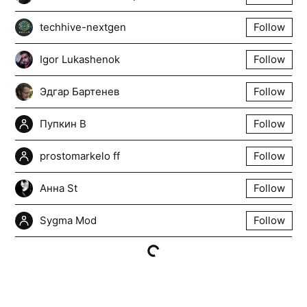
techhive-nextgen
Follow
Igor Lukashenok
Follow
Эдгар Бартенев
Follow
Пупкин В
Follow
prostomarkelo ff
Follow
Анна St
Follow
Sygma Mod
Follow