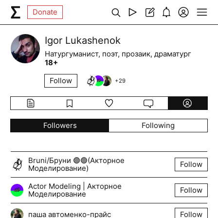
Donate
Igor Lukashenok
Натургуманист, поэт, прозаик, драматург
18+
Follow
+
29
Followers
Following
Bruni/Бруни 🟣🟢(Акторное
Follow
Моделирование)
Actor Modeling | Акторное
Follow
Моделирование
паша автоменко-прайс
Follow