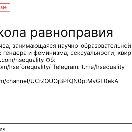
ate
ола равноправия
ива, занимающаяся научно-образовательной
 гендера и феминизма, сексуальности, квир
k.com/hsequality Фб:
m/hseforequality/ Telegram: t.me/hsequality
com/channel/UCrZQUOjBPfQN0ptMyGT0ekA
ия