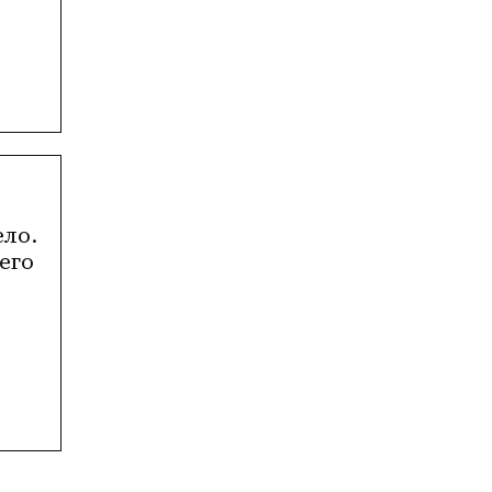
ло. 
го 