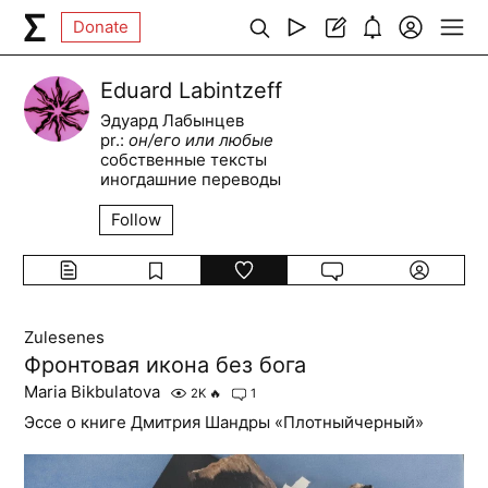
Donate
Eduard Labintzeff
Эдуард Лабынцев
pr.:
он/его или любые
собственные тексты
иногдашние переводы
Follow
Zulesenes
Фронтовая икона без бога
Maria Bikbulatova
2K
🔥
1
Эссе о книге Дмитрия Шандры «Плотныйчерный»