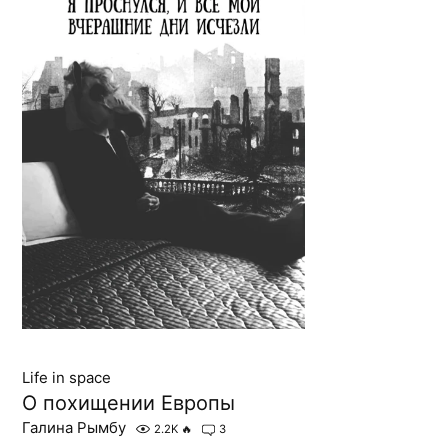
Life in space
О похищении Европы
Галина Рымбу
2.2K
🔥
3