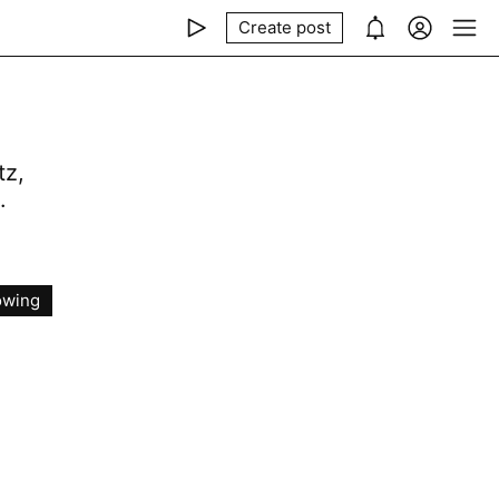
Create post
tz,
.
owing