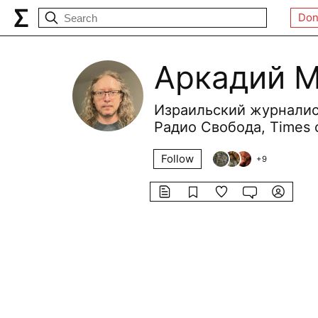
Don
Аркадий 
Израильский журналист
Радио Свобода, Times o
Follow
+
9