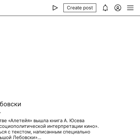
Create post
бовски

тве «Алетейя» вышла книга А. Юсева
 социополитической интерпретации кино».
ся с текстом, написанным специально
ьшой Лебовски»...