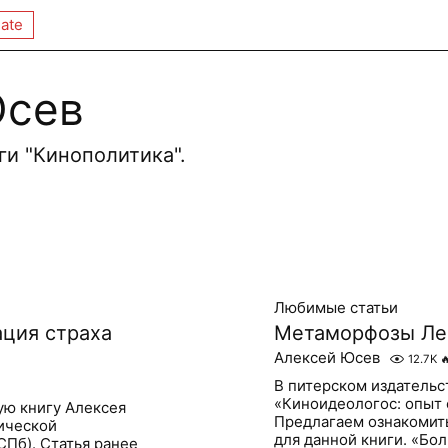
ate
Юсев
ги "Кинополитика".
Любимые статьи
ация страха
Метаморфозы Ле
Алексей Юсев
12.7K

В питерском издательс
«Киноидеологос: опыт
ую книгу Алексея
Предлагаем ознакомить
ической
для данной книги. «Бол
СПб). Статья ранее