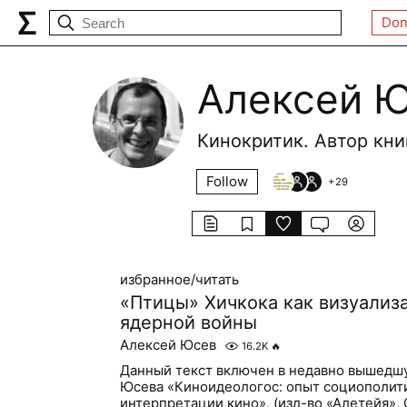
Don
Алексей 
Кинокритик. Автор кни
Follow
+
29
избранное/читать
«Птицы» Хичкока как визуализ
ядерной войны
Алексей Юсев
16.2K
🔥
Данный текст включен в недавно вышедш
Юсева «Киноидеологос: опыт социополит
интерпретации кино», (изд-во «Алетейя», 