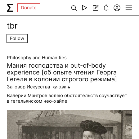
Donate
tbr
Follow
Philosophy and Humanities
Мания господства и out-of-body
experience [об опыте чтения Георга
Гегеля в колонии строгого режима]
Заговор Искусства
3.9K
🔥
Валерий Мантров волею обстоятельств соучаствует
в гегельянском нео-хайпе