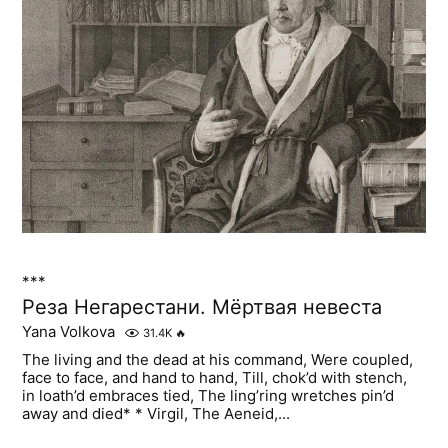
***
Реза Негарестани. Мёртвая невеста
Yana Volkova
31.4K
🔥
The living and the dead at his command, Were coupled,
face to face, and hand to hand, Till, chok’d with stench,
in loath’d embraces tied, The ling’ring wretches pin’d
away and died* * Virgil, The Aeneid,...