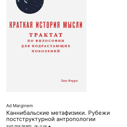
Ad Marginem
Каннибальские метафизики. Рубежи
постструктурной антропологии
syg.ma team
11.6K
🔥