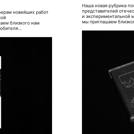
Наша новая рубрика п
представителей отече
ьерам новейших работ
и экспериментальной м
ной
мы приглашаем близкого
аем близкого нам
юбителя...