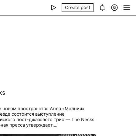
Create post
ks
t в новом пространстве Arma «Молния»
езде состоится выступление
йского пост-джазового трио — The Necks.
ая пресса утверждает,...