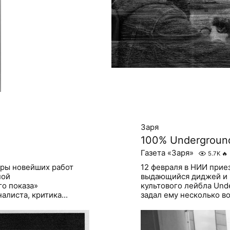
Заря
100% Underground
Газета «Заря»
5.7K
🔥
еры новейших работ
12 февраля в НИИ прие
ной
выдающийся диджей и 
го показа»
культового лейбла Und
листа, критика...
задал ему несколько во