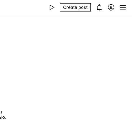
Create post
ет
ью.