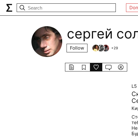
Don
сергей со
Follow
+
29
L5
С
С
Ки
Ст
те
Не
Бу