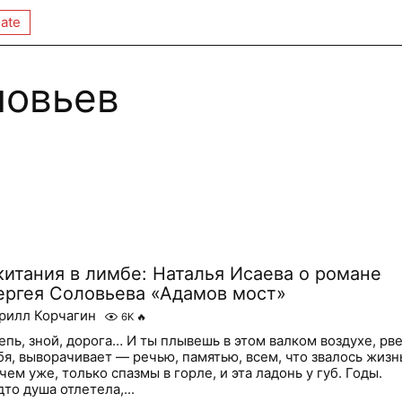
ate
ловьев
китания в лимбе: Наталья Исаева о романе
ергея Соловьева «Адамов мост»
рилл Корчагин
6K
🔥
епь, зной, дорога… И ты плывешь в этом валком воздухе, рв
бя, выворачивает — речью, памятью, всем, что звалось жизн
чем уже, только спазмы в горле, и эта ладонь у губ. Годы.
дто душа отлетела,...