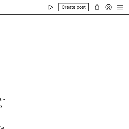
Create post
- 
 
ь 