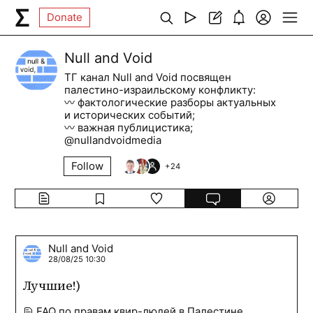
Donate
Null and Void
ТГ канал Null and Void посвящен
палестино-израильскому конфликту:
〰️ фактологические разборы актуальных
и исторических событий;
〰️ важная публицистика;
@nullandvoidmedia
Follow
+
24
Null and Void
28/08/25 10:30
Лучшие!)
FAQ по правам квир-людей в Палестине