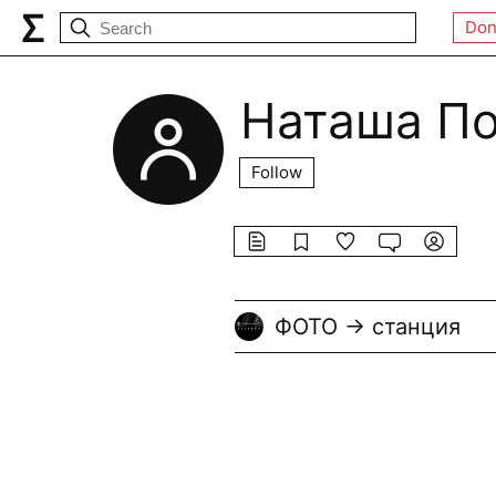
Don
Наташа П
Follow
ФОТО → станция