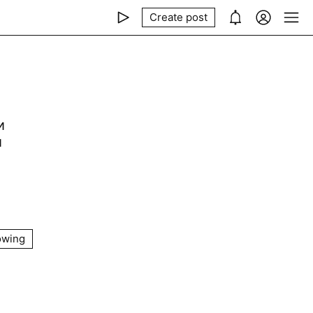
Create post
и
й
owing