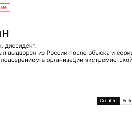
ate
ан
, диссидент.
ыл выдворен из России после обыска и сери
 подозрением в организации экстремистско
Created
Foll