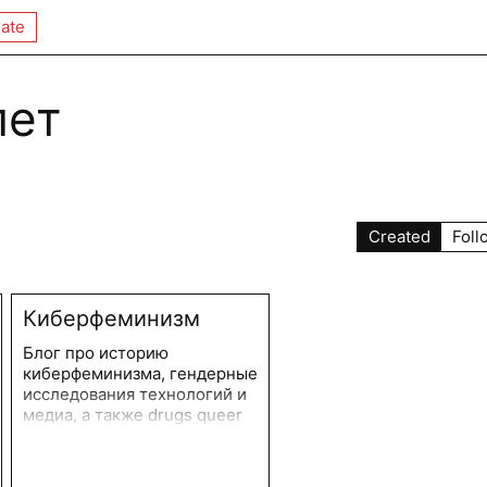
ate
лет
Created
Foll
Киберфеминизм
Блог про историю
киберфеминизма, гендерные
исследования технологий и
медиа, а также drugs queer
cyber fem art & science.