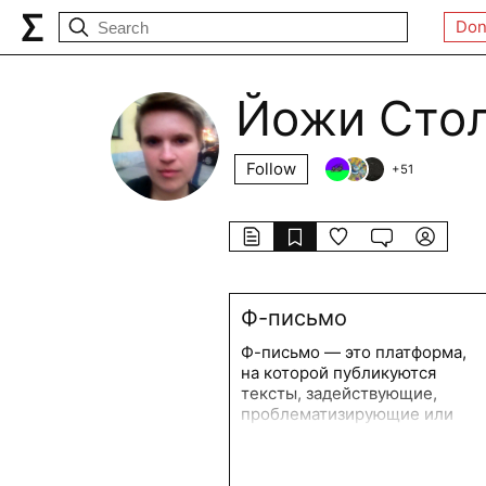
Don
Йожи Сто
Follow
+
51
Ф-письмо
Ф-письмо — это платформа,
на которой публикуются
тексты, задействующие,
проблематизирующие или
анализирующие квир- и
феминистскую логику
письма. Возникшая на базе