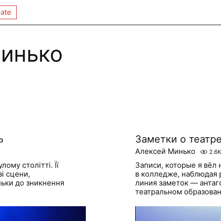
ate
инько
Ь
Заметки о театре
Алексей Минько
2.6K
ому столітті. Її
Записи, которые я вёл
зі сцени,
в колледже, наблюдая 
льки до зникнення
линия заметок — антаг
театральном образовани