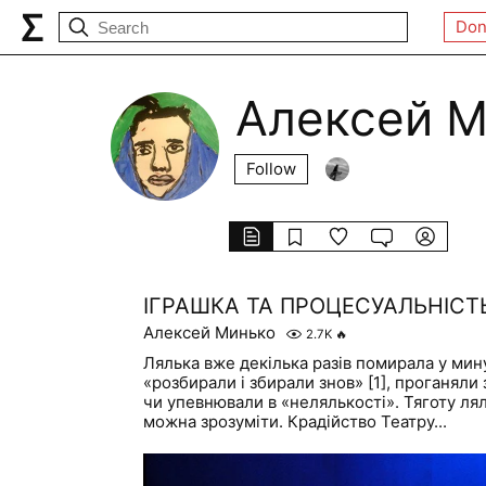
Don
Алексей М
Follow
ІГРАШКА ТА ПРОЦЕСУАЛЬНІСТ
Алексей Минько
2.7K
🔥
Лялька вже декілька разів помирала у минул
«розбирали і збирали знов» [1], проганяли 
чи упевнювали в «нелялькості». Тяготу ля
можна зрозуміти. Крадійство Театру...