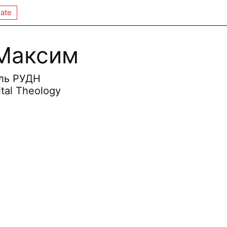
ate
 Максим
ль РУДН
ital Theology