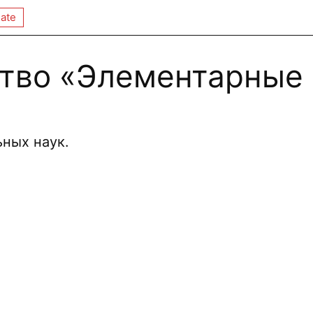
ate
тво «Элементарные
ных наук.